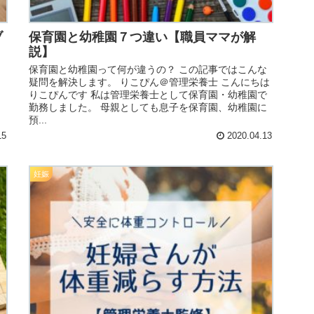
ブ
保育園と幼稚園７つ違い【職員ママが解
説】
保育園と幼稚園って何が違うの？ この記事ではこんな
疑問を解決します。 りこぴん＠管理栄養士 こんにちは
りこぴんです 私は管理栄養士として保育園・幼稚園で
勤務しました。 母親としても息子を保育園、幼稚園に
預...
15
2020.04.13
妊娠