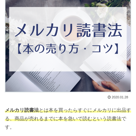
2020.01.28
メルカリ読書法
とは本を買ったらすぐにメルカリに出品す
る、商品が売れるまでに本を急いで読むという読書法
で
す。