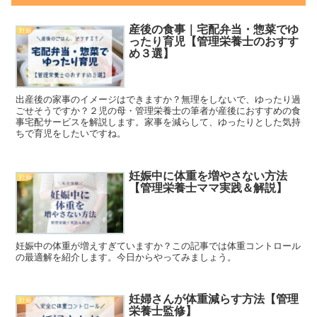
産後の食事｜宅配弁当・惣菜でゆ
妊娠
ったり育児【管理栄養士のおすす
め３選】
出産後の家事のイメージはできますか？無理をしないで、ゆったり過
ごせそうですか？２児の母・管理栄養士の筆者が産後におすすめの食
事宅配サービスを解説します。家事を減らして、ゆったりとした気持
ちで育児をしたいですね。
妊娠中に体重を増やさない方法
妊娠
【管理栄養士ママ実践＆解説】
妊娠中の体重が増えすぎていますか？この記事では体重コントロール
の最適解を紹介します。今日からやってみましょう。
妊婦さんが体重減らす方法【管理
妊娠
栄養士監修】